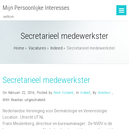
Mijn Persoonlijke Interesses
welkom
Secretarieel medewerkster
Home
»
Vacatures
»
Indeed
»
Secretarieel medewerkster
Secretarieel medewerkster
On februari 22, 2016
,
Posted by
René Volwerk
,
In
Indeed
,
By
directeur
,
voor
With
Reacties uitgeschakeld
Secretarieel
Nederlandse Vereniging voor Dermatologie en Venereologie
medewerkster
Location :
Utrecht
UT
NL
Frans Meulenberg, directeur en bureaumanager:. De NVDV is de