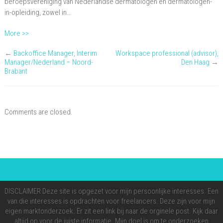
beroepsvereniging van Nederlandse dermatologen en dermatologen-
in-opleiding, zowel in…
More >>
←
Backoffice Manager, Interim
Workspace professional (advisor),
Manager/Nederland – Noord-
Den Haag
→
Brabant
Comments are closed.
DISCLAIMER Deze site is opgezet voor mijn persoonlijke interesses. Een
van die interesses is opdrachten voor freelancers. Deze zijn voor mijn
eigen marktonderzoek. Er zit een link bij naar de orginele post. Kijk daar
altijd op voor de juiste informatie. Mijn doel is om te onderzoeken