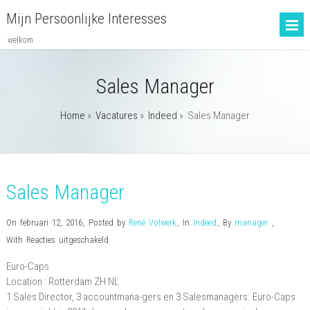
Mijn Persoonlijke Interesses
welkom
Sales Manager
Home
»
Vacatures
»
Indeed
»
Sales Manager
Sales Manager
On februari 12, 2016
,
Posted by
René Volwerk
,
In
Indeed
,
By
manager
,
voor
With
Reacties uitgeschakeld
Sales
Euro-Caps
Manager
Location :
Rotterdam
ZH
NL
1 Sales Director, 3 accountmana-gers en 3 Salesmanagers. Euro-Caps