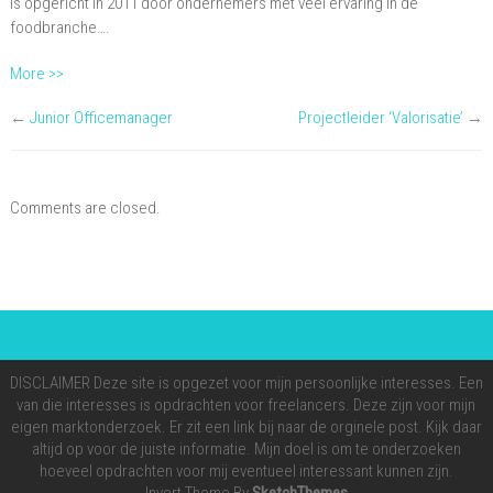
is opgericht in 2011 door ondernemers met veel ervaring in de
foodbranche….
More >>
←
Junior Officemanager
Projectleider ‘Valorisatie’
→
Comments are closed.
DISCLAIMER Deze site is opgezet voor mijn persoonlijke interesses. Een
van die interesses is opdrachten voor freelancers. Deze zijn voor mijn
eigen marktonderzoek. Er zit een link bij naar de orginele post. Kijk daar
altijd op voor de juiste informatie. Mijn doel is om te onderzoeken
hoeveel opdrachten voor mij eventueel interessant kunnen zijn.