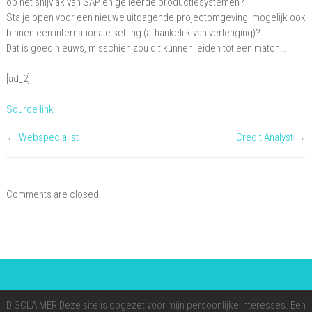
op het snijvlak van SAP en gelieerde productiesystemen?
Sta je open voor een nieuwe uitdagende projectomgeving, mogelijk ook
binnen een internationale setting (afhankelijk van verlenging)?
Dat is goed nieuws, misschien zou dit kunnen leiden tot een match…
[ad_2]
Source link
←
Webspecialist
Credit Analyst
→
Comments are closed.
DISCLAIMER Deze site is opgezet voor mijn persoonlijke interesses. Een