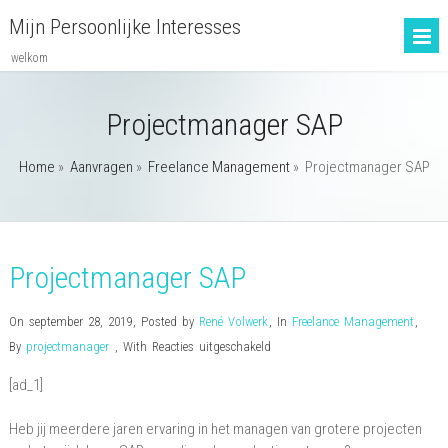
Mijn Persoonlijke Interesses
welkom
Projectmanager SAP
Home
»
Aanvragen
»
Freelance Management
»
Projectmanager SAP
Projectmanager SAP
On september 28, 2019
,
Posted by
René Volwerk
,
In
Freelance Management
,
voor
By
projectmanager
,
With
Reacties uitgeschakeld
Projectmanager
[ad_1]
SAP
Heb jij meerdere jaren ervaring in het managen van grotere projecten