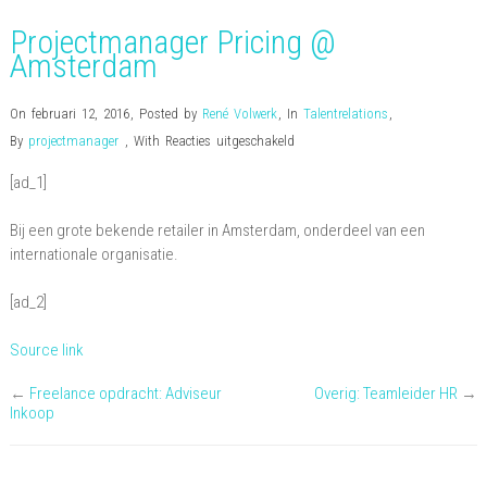
Projectmanager Pricing @
Amsterdam
On februari 12, 2016
,
Posted by
René Volwerk
,
In
Talentrelations
,
voor
By
projectmanager
,
With
Reacties uitgeschakeld
Projectmanager
[ad_1]
Pricing
@
Bij een grote bekende retailer in Amsterdam, onderdeel van een
Amsterdam
internationale organisatie.
[ad_2]
Source link
←
Freelance opdracht: Adviseur
Overig: Teamleider HR
→
Inkoop