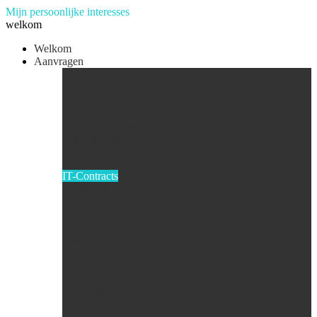
Mijn persoonlijke interesses
welkom
Welkom
Aanvragen
4-Freelancers
alle ICT opdrachten
B-Conn
CAS Freelance
Freelance Management
Freelancer.nu
Harvey Nash
Hays
IT-Contracts
IT-Staffing
Michael Page
Passkey
Pooq
Twitter
Uncategorized
YER
ICTdienstenonline
Careerjet
Headfirst
Jrecruit