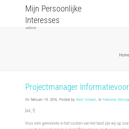
Mijn Persoonlijke
Interesses
welkom
Hom
Projectmanager Informatievoor
On februari 19, 2016
,
Posted by
René Volwerk
,
In
Freelance Mana
[ad_1]
Voor een gemeente in het oosten van het land zijn wij op zo