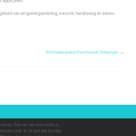
 applicaties.
gebied van vergunningverlening, toezicht, handhaving en advies…
Informatieanalist-Functioneel Ontwerper
→
resses. Een van die interesses is
onderzoek. Er zit een link bij naar