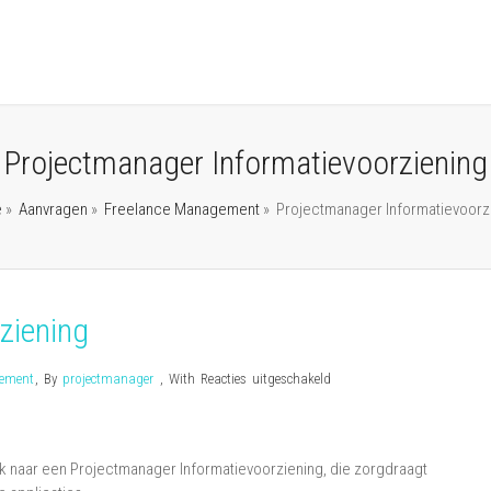
Projectmanager Informatievoorziening
e
»
Aanvragen
»
Freelance Management
»
Projectmanager Informatievoorz
ziening
voor
gement
,
By
projectmanager
,
With
Reacties uitgeschakeld
Projectmanager
Informatievoorziening
ek naar een Projectmanager Informatievoorziening, die zorgdraagt