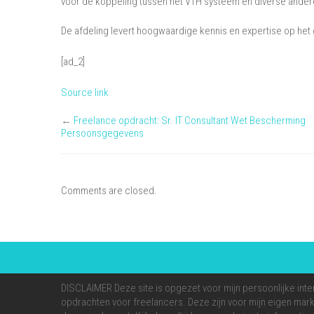
voor de koppeling tussen het VTH systeem en diverse andere
De afdeling levert hoogwaardige kennis en expertise op het 
[ad_2]
Source link
←
Freelance opdracht: Sr. IT Consultant Wet Bescherming
Persoonsgegevens
Comments are closed.
DISCLAIMER Deze site is opgezet voor mijn persoonlijke inte
opdrachten voor freelancers. Deze zijn voor mijn eigen markt