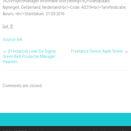
<h2>Projectmanager Informatie voorziening</h2>Standplaats:
voorziening
Nijmegen, Gelderland, Nederland<br/>Code: A0219<br/>Tariefindicatie:
&euro; <br/>Startdatum: 21-03-2016
[ad_2]
Source link
←
(Freelance) Lean Six Sigma
Freelance Senior Agile Tester
→
Green Belt Productie Manager
Haarlem
Comments are closed.