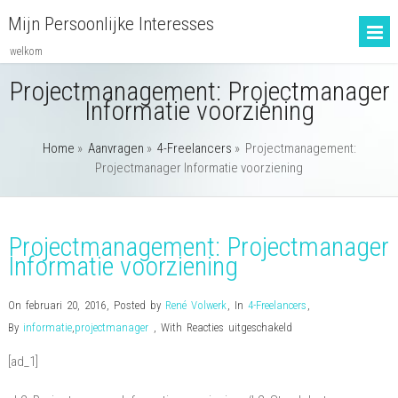
Mijn Persoonlijke Interesses
welkom
Projectmanagement: Projectmanager
Informatie voorziening
Home
»
Aanvragen
»
4-Freelancers
»
Projectmanagement:
Projectmanager Informatie voorziening
Projectmanagement: Projectmanager
Informatie voorziening
On februari 20, 2016
,
Posted by
René Volwerk
,
In
4-Freelancers
,
voor
By
informatie
,
projectmanager
,
With
Reacties uitgeschakeld
Projectmanagement:
[ad_1]
Projectmanager
Informatie