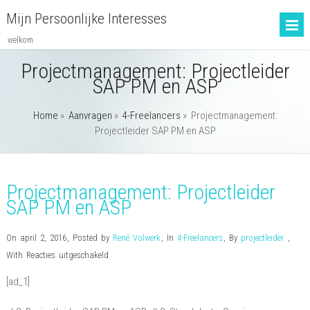
Mijn Persoonlijke Interesses
welkom
Projectmanagement: Projectleider
SAP PM en ASP
Home
»
Aanvragen
»
4-Freelancers
»
Projectmanagement:
Projectleider SAP PM en ASP
Projectmanagement: Projectleider
SAP PM en ASP
On april 2, 2016
,
Posted by
René Volwerk
,
In
4-Freelancers
,
By
projectleider
,
voor
With
Reacties uitgeschakeld
Projectmanagement:
[ad_1]
Projectleider
SAP