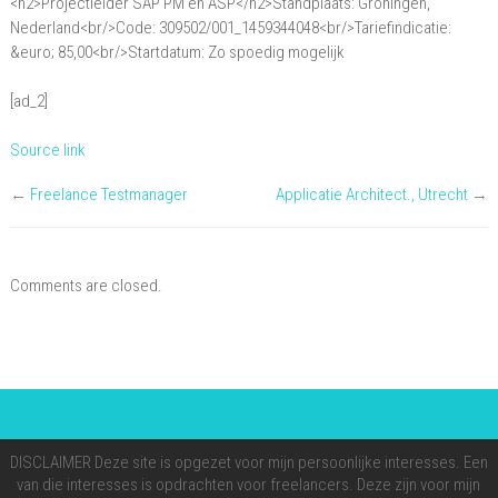
<h2>Projectleider SAP PM en ASP</h2>Standplaats: Groningen,
PM
Nederland<br/>Code: 309502/001_1459344048<br/>Tariefindicatie:
en
&euro; 85,00<br/>Startdatum: Zo spoedig mogelijk
ASP
[ad_2]
Source link
←
Freelance Testmanager
Applicatie Architect., Utrecht
→
Comments are closed.
DISCLAIMER Deze site is opgezet voor mijn persoonlijke interesses. Een
van die interesses is opdrachten voor freelancers. Deze zijn voor mijn