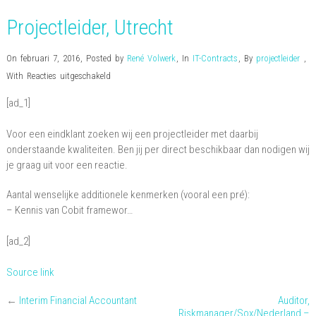
Projectleider, Utrecht
On februari 7, 2016
,
Posted by
René Volwerk
,
In
IT-Contracts
,
By
projectleider
,
voor
With
Reacties uitgeschakeld
Projectleider,
[ad_1]
Utrecht
Voor een eindklant zoeken wij een projectleider met daarbij
onderstaande kwaliteiten. Ben jij per direct beschikbaar dan nodigen wij
je graag uit voor een reactie.
Aantal wenselijke additionele kenmerken (vooral een pré):
– Kennis van Cobit framewor…
[ad_2]
Source link
←
Interim Financial Accountant
Auditor,
Riskmanager/Sox/Nederland –