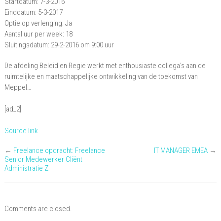
Startdatum: 7-3-2016
Einddatum: 5-3-2017
Optie op verlenging: Ja
Aantal uur per week: 18
Sluitingsdatum: 29-2-2016 om 9:00 uur
De afdeling Beleid en Regie werkt met enthousiaste collega’s aan de
ruimtelijke en maatschappelijke ontwikkeling van de toekomst van
Meppel…
[ad_2]
Source link
←
Freelance opdracht: Freelance
IT MANAGER EMEA
→
Senior Medewerker Cliënt
Administratie Z
Comments are closed.