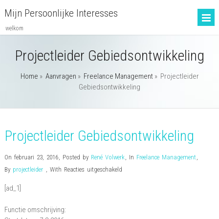
Mijn Persoonlijke Interesses
welkom
Projectleider Gebiedsontwikkeling
Home
»
Aanvragen
»
Freelance Management
»
Projectleider
Gebiedsontwikkeling
Projectleider Gebiedsontwikkeling
On februari 23, 2016
,
Posted by
René Volwerk
,
In
Freelance Management
,
voor
By
projectleider
,
With
Reacties uitgeschakeld
Projectleider
[ad_1]
Gebiedsontwikkeling
Functie omschrijving: