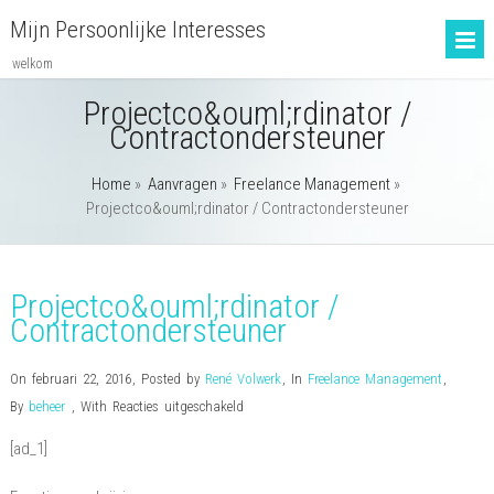
Mijn Persoonlijke Interesses
welkom
Projectco&ouml;rdinator /
Contractondersteuner
Home
»
Aanvragen
»
Freelance Management
»
Projectco&ouml;rdinator / Contractondersteuner
Projectco&ouml;rdinator /
Contractondersteuner
On februari 22, 2016
,
Posted by
René Volwerk
,
In
Freelance Management
,
voor
By
beheer
,
With
Reacties uitgeschakeld
Projectco&ouml;rdinator
[ad_1]
/
Contractondersteuner