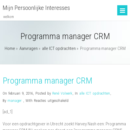
Mijn Persoonlijke Interesses
welkom
Programma manager CRM
Home
»
Aanvragen
»
alle ICT opdrachten
»
Programma manager CRM
Programma manager CRM
On februari 9, 2016
,
Posted by
René Volwerk
,
In
alle ICT opdrachten
,
voor
By
manager
,
With
Reacties uitgeschakeld
Programma
[ad_1]
manager
CRM
Voor een opdrachtgever in Utrecht zoekt Harvey Nash een: Programma