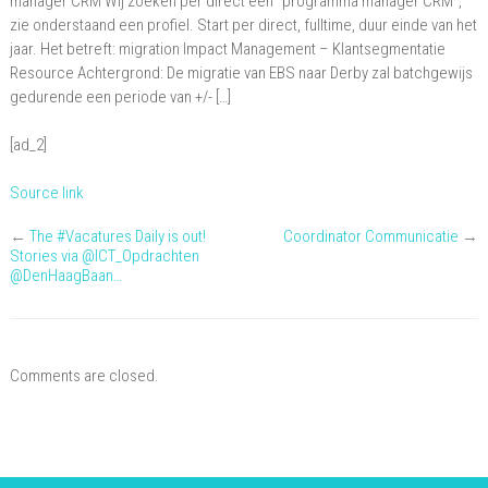
manager CRM Wij zoeken per direct een “programma manager CRM”,
zie onderstaand een profiel. Start per direct, fulltime, duur einde van het
jaar. Het betreft: migration Impact Management – Klantsegmentatie
Resource Achtergrond: De migratie van EBS naar Derby zal batchgewijs
gedurende een periode van +/- […]
[ad_2]
Source link
←
The #Vacatures Daily is out!
Coordinator Communicatie
→
Stories via @ICT_Opdrachten
@DenHaagBaan…
Comments are closed.