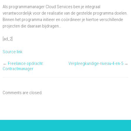
Als programmamanager Cloud Services ben je integraal
verantwoordelijk voor de realisatie van de gestelde programma doelen.
Binnen het programma initieer en coördineer je hiertoe verschillende
projecten die daaraan bijdragen…
[ad_2]
Source link
←
Freelance opdracht:
Verpleegkundige-niveau-4-en-5
→
Contractmanager
Comments are closed.