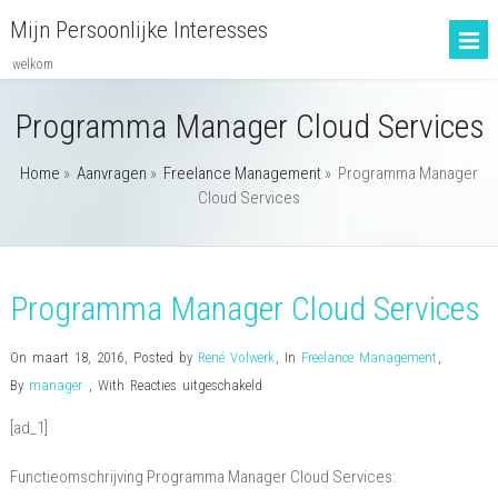
Mijn Persoonlijke Interesses
welkom
Programma Manager Cloud Services
Home
»
Aanvragen
»
Freelance Management
»
Programma Manager
Cloud Services
Programma Manager Cloud Services
On maart 18, 2016
,
Posted by
René Volwerk
,
In
Freelance Management
,
voor
By
manager
,
With
Reacties uitgeschakeld
Programma
[ad_1]
Manager
Cloud
Functieomschrijving Programma Manager Cloud Services:
Services