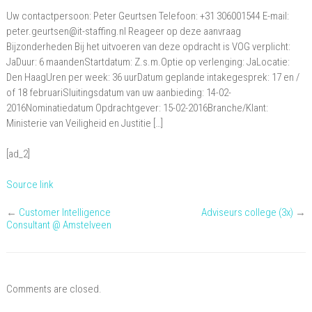
Six
Uw contactpersoon: Peter Geurtsen Telefoon: +31 306001544 E-mail:
Sigma,
peter.geurtsen@it-staffing.nl Reageer op deze aanvraag
Bijzonderheden Bij het uitvoeren van deze opdracht is VOG verplicht:
Ms
JaDuur: 6 maandenStartdatum: Z.s.m.Optie op verlenging: JaLocatie:
Powerpoint,
Den HaagUren per week: 36 uurDatum geplande intakegesprek: 17 en /
Prince
of 18 februariSluitingsdatum van uw aanbieding: 14-02-
Ii,
2016Nominatiedatum Opdrachtgever: 15-02-2016Branche/Klant:
Visio/Nederland
Ministerie van Veiligheid en Justitie […]
–
Zuid
[ad_2]
Source link
←
Customer Intelligence
Adviseurs college (3x)
→
Consultant @ Amstelveen
Comments are closed.