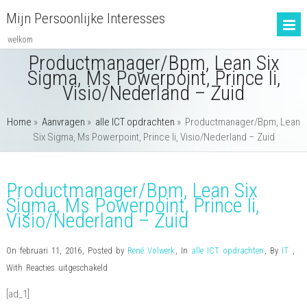
Mijn Persoonlijke Interesses
welkom
Productmanager/Bpm, Lean Six
Sigma, Ms Powerpoint, Prince Ii,
Visio/Nederland – Zuid
Home
»
Aanvragen
»
alle ICT opdrachten
»
Productmanager/Bpm, Lean
Six Sigma, Ms Powerpoint, Prince Ii, Visio/Nederland – Zuid
Productmanager/Bpm, Lean Six
Sigma, Ms Powerpoint, Prince Ii,
Visio/Nederland – Zuid
On februari 11, 2016
,
Posted by
René Volwerk
,
In
alle ICT opdrachten
,
By
IT
,
voor
With
Reacties uitgeschakeld
Productmanager/Bpm,
[ad_1]
Lean