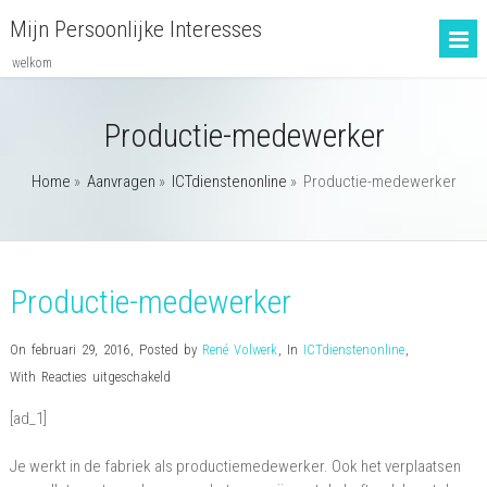
Mijn Persoonlijke Interesses
welkom
Productie-medewerker
Home
»
Aanvragen
»
ICTdienstenonline
»
Productie-medewerker
Productie-medewerker
On februari 29, 2016
,
Posted by
René Volwerk
,
In
ICTdienstenonline
,
voor
With
Reacties uitgeschakeld
Productie-
[ad_1]
medewerker
Je werkt in de fabriek als productiemedewerker. Ook het verplaatsen