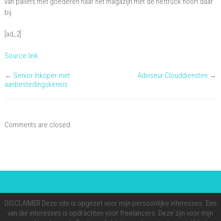
van pallets met goederen naar het magazijn met de heftruck hoort daar
bij.
[ad_2]
Source link
←
Senior Inkoper met
Adviseur Clouddiensten
→
aanbestedingskennis
Comments are closed.
DISCLAIMER Deze site is opgezet voor mijn persoonlijke interesses. Een
van die interesses is opdrachten voor freelancers. Deze zijn voor mijn