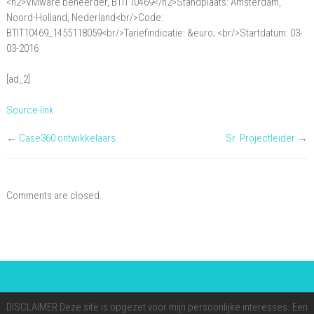
<h2>VMware beheerder, BTIT10469</h2>Standplaats: Amsterdam,
BTIT10469
Noord-Holland, Nederland<br/>Code:
BTIT10469_1455118059<br/>Tariefindicatie: &euro; <br/>Startdatum: 03-
03-2016
[ad_2]
Source link
←
Case360 ontwikkelaars
Sr. Projectleider
→
Comments are closed.
DISCLAIMER Deze site is opgezet voor mijn persoonlijke interesses. Een