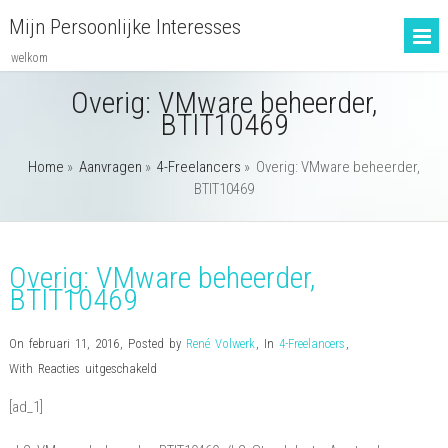
Mijn Persoonlijke Interesses
welkom
Overig: VMware beheerder,
BTIT10469
Home
»
Aanvragen
»
4-Freelancers
»
Overig: VMware beheerder,
BTIT10469
Overig: VMware beheerder,
BTIT10469
On februari 11, 2016
,
Posted by
René Volwerk
,
In
4-Freelancers
,
voor
With
Reacties uitgeschakeld
Overig:
[ad_1]
VMware
beheerder,