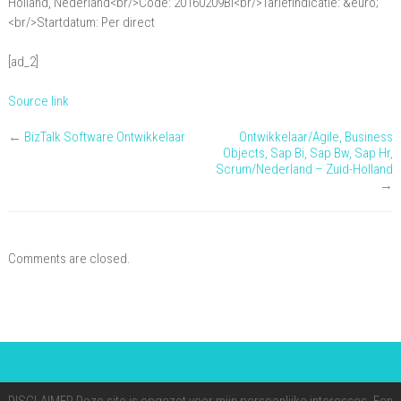
Holland, Nederland<br/>Code: 20160209BI<br/>Tariefindicatie: &euro;
B
<br/>Startdatum: Per direct
[ad_2]
Source link
←
BizTalk Software Ontwikkelaar
Ontwikkelaar/Agile, Business
Objects, Sap Bi, Sap Bw, Sap Hr,
Scrum/Nederland – Zuid-Holland
→
Comments are closed.