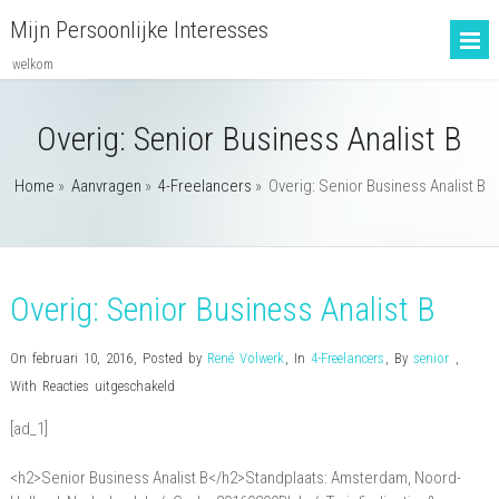
Mijn Persoonlijke Interesses
welkom
Overig: Senior Business Analist B
Home
»
Aanvragen
»
4-Freelancers
»
Overig: Senior Business Analist B
Overig: Senior Business Analist B
On februari 10, 2016
,
Posted by
René Volwerk
,
In
4-Freelancers
,
By
senior
,
voor
With
Reacties uitgeschakeld
Overig:
[ad_1]
Senior
Business
<h2>Senior Business Analist B</h2>Standplaats: Amsterdam, Noord-
Analist