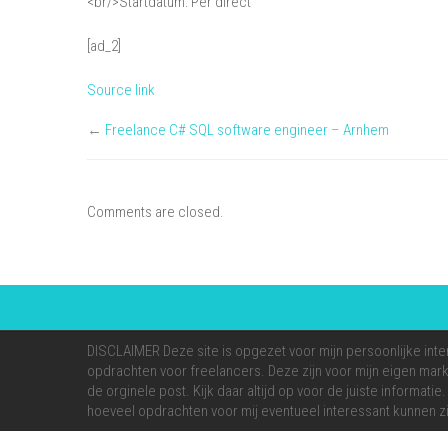
<br/>Startdatum: Per direct
[ad_2]
Source link
←
Freelance C# SQL software engineer – Arnhem
Comments are closed.
DISCLAIMER Deze site is opgezet voor mijn persoonlijke inte
opdrachten voor freelancers. Deze zijn voor mijn eigen markt
de orginele post. Kijk daar altijd op voor de juiste informati
hoeveel opdrachten voor mij eventueel interessant kunnen zi