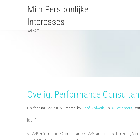
Mijn Persoonlijke
Interesses
welkom
Overig: Performance Consultan
On februari 27, 2016
,
Posted by
René Volwerk
,
In
4-Freelancers
,
Wi
[ad_1]
<h2>Performance Consultant</h2>Standplaats: Utrecht, Nede