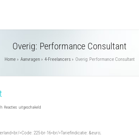
Overig: Performance Consultant
Home
»
Aanvragen
»
4-Freelancers
»
Overig: Performance Consultant
t
voor
th
Reacties uitgeschakeld
Overig:
Performance
Consultant
rland<br/>Code: 225-br-16<br/>Tariefindicatie: &euro;