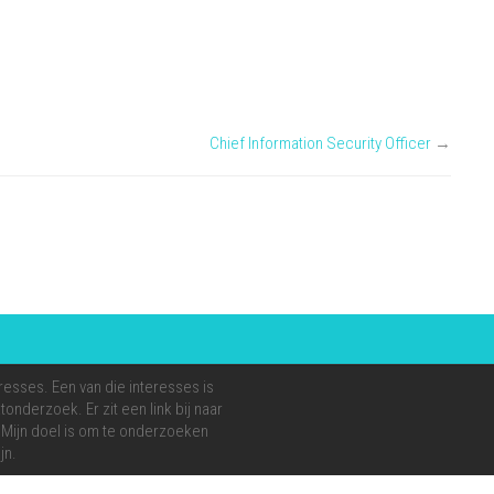
Chief Information Security Officer
→
resses. Een van die interesses is
onderzoek. Er zit een link bij naar
e. Mijn doel is om te onderzoeken
jn.