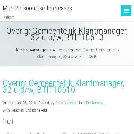
Mijn Persoonlijke Interesses
welkom
Overig: Gemeentelijk Klantmanager,
32 u p/w, BTIT10610
Home
»
Aanvragen
»
4-Freelancers
»
Overig: Gemeentelijk
Klantmanager, 32 u p/w, BTIT10610
Overig: Gemeentelijk Klantmanager,
32 u p/w, BTIT10610
On februari 26, 2016
,
Posted by
René Volwerk
,
In
4-Freelancers
,
voor
With
Reacties uitgeschakeld
Overig:
[ad_1]
Gemeentelijk
Klantmanager,