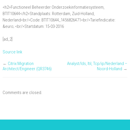
Beheerder
<h2>Functioneel Beheerder Onderzoekinformatiesysteem,
Onderzoekinformatiesysteem,
BTIT10644</h2>Standplaats: Rotterdam, Zuid-Holland,
BTIT10644
Nederland<br/>Code: BTIT10644_1456826471<br/>Tariefindicatie:
&euro; <br/>Startdatum: 15-03-2016
[ad_2]
Source link
←
Citrix Migration
Analyst/Ids, Itil, Tcp/ip/Nederland –
Architect/Engineer (QR3746)
Noord-Holland
→
Comments are closed.