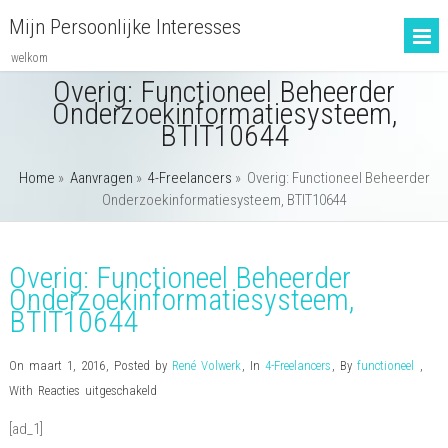
Mijn Persoonlijke Interesses
welkom
Overig: Functioneel Beheerder
Onderzoekinformatiesysteem,
BTIT10644
Home
»
Aanvragen
»
4-Freelancers
»
Overig: Functioneel Beheerder
Onderzoekinformatiesysteem, BTIT10644
Overig: Functioneel Beheerder
Onderzoekinformatiesysteem,
BTIT10644
On maart 1, 2016
,
Posted by
René Volwerk
,
In
4-Freelancers
,
By
functioneel
,
voor
With
Reacties uitgeschakeld
Overig:
[ad_1]
Functioneel