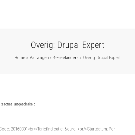
Overig: Drupal Expert
Home
»
Aanvragen
»
4-Freelancers
»
Overig: Drupal Expert
voor
Reacties uitgeschakeld
Overig:
Drupal
Expert
ode: 20160301<br/>Tariefindicatie: &euro; <br/>Startdatum: Per