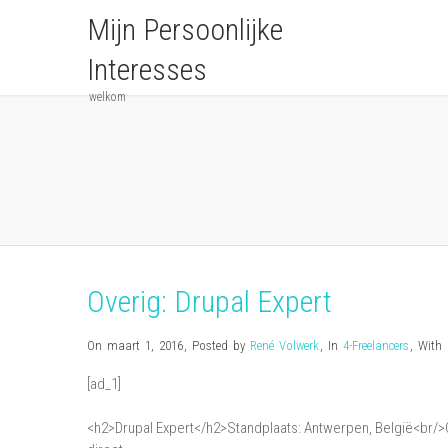
Mijn Persoonlijke
Interesses
welkom
Overig: Drupal Expert
On maart 1, 2016
,
Posted by
René Volwerk
,
In
4-Freelancers
,
With
[ad_1]
<h2>Drupal Expert</h2>Standplaats: Antwerpen, België<br/>C