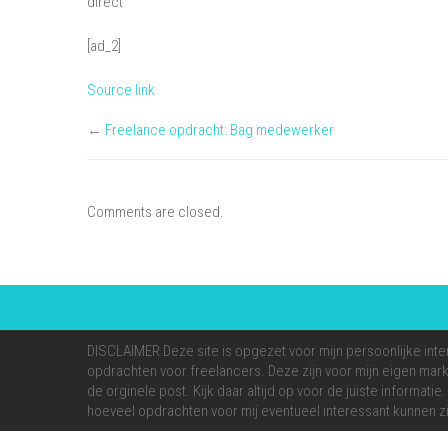
direct
[ad_2]
Source link
←
Freelance opdracht: Bag medewerker
Comments are closed.
DISCLAIMER Deze site is opgezet voor mijn persoonlijke inte
opdrachten voor freelancers. Deze zijn voor mijn eigen markt
de orginele post. Kijk daar altijd op voor de juiste informati
hoeveel opdrachten voor mij eventueel interessant kunnen zi