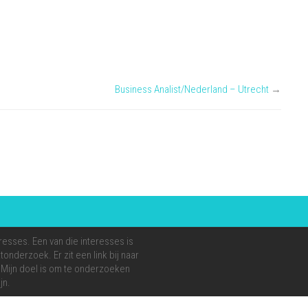
Business Analist/Nederland – Utrecht
→
resses. Een van die interesses is
onderzoek. Er zit een link bij naar
e. Mijn doel is om te onderzoeken
jn.