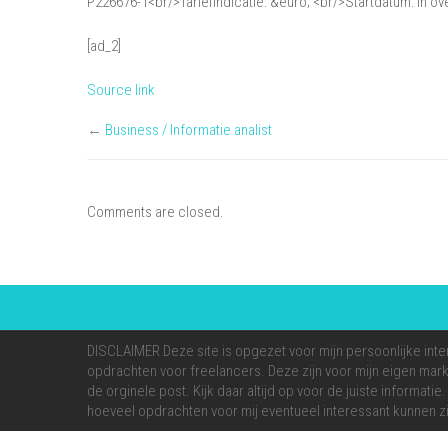
P226676-1<br/>Tariefindicatie: &euro; <br/>Startdatum: In ov
[ad_2]
Source link
←
Business / Informatie analist
Comments are closed.
DISCLAIMER Deze site is opgezet voor mijn persoonlijke inte
opdrachten voor freelancers. Deze zijn voor mijn eigen markt
de orginele post. Kijk daar altijd op voor de juiste informati
hoeveel opdrachten voor mij eventueel interessant kunnen zi