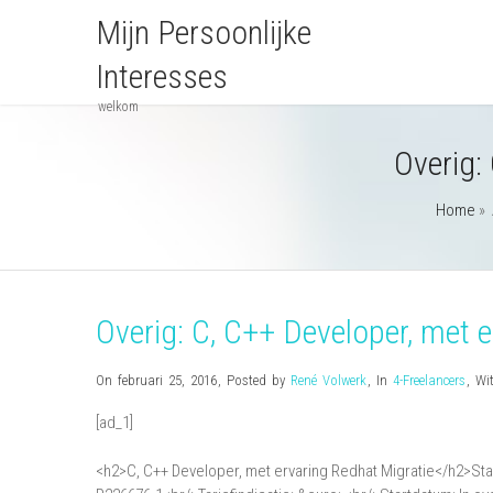
Mijn Persoonlijke
Interesses
welkom
Overig:
Home
»
Overig: C, C++ Developer, met 
On februari 25, 2016
,
Posted by
René Volwerk
,
In
4-Freelancers
,
Wi
[ad_1]
<h2>C, C++ Developer, met ervaring Redhat Migratie</h2>S