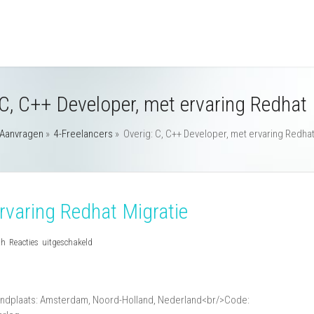
 C, C++ Developer, met ervaring Redhat 
Aanvragen
»
4-Freelancers
»
Overig: C, C++ Developer, met ervaring Redhat
ervaring Redhat Migratie
voor
th
Reacties uitgeschakeld
Overig:
C,
C++
tandplaats: Amsterdam, Noord-Holland, Nederland<br/>Code:
Developer,