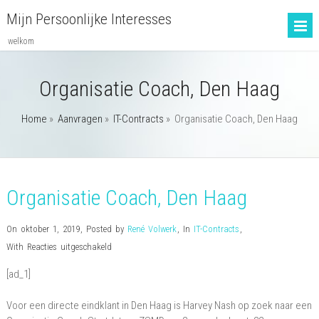
Mijn Persoonlijke Interesses
welkom
Organisatie Coach, Den Haag
Home
»
Aanvragen
»
IT-Contracts
»
Organisatie Coach, Den Haag
Organisatie Coach, Den Haag
On oktober 1, 2019
,
Posted by
René Volwerk
,
In
IT-Contracts
,
voor
With
Reacties uitgeschakeld
Organisatie
[ad_1]
Coach,
Den
Voor een directe eindklant in Den Haag is Harvey Nash op zoek naar een
Haag