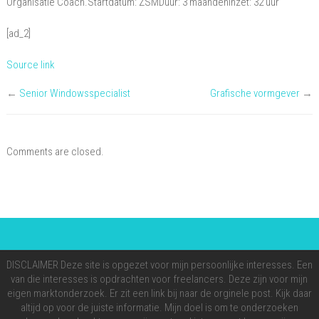
Organisatie Coach.Startdatum: ZSMDuur: 3 maandenInzet: 32 uur
[ad_2]
Source link
←
Senior Windowsspecialist
Grafische vormgever
→
Comments are closed.
DISCLAIMER Deze site is opgezet voor mijn persoonlijke interesses. Een
van die interesses is opdrachten voor freelancers. Deze zijn voor mijn
eigen marktonderzoek. Er zit een link bij naar de orginele post. Kijk daar
altijd op voor de juiste informatie. Mijn doel is om te onderzoeken