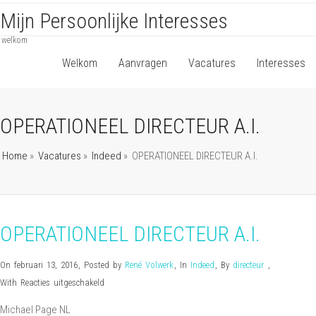
Mijn Persoonlijke Interesses
welkom
Welkom
Aanvragen
Vacatures
Interesses
OPERATIONEEL DIRECTEUR A.I.
Home
»
Vacatures
»
Indeed
»
OPERATIONEEL DIRECTEUR A.I.
OPERATIONEEL DIRECTEUR A.I.
On februari 13, 2016
,
Posted by
René Volwerk
,
In
Indeed
,
By
directeur
,
voor
With
Reacties uitgeschakeld
OPERATIONEEL
Michael Page NL