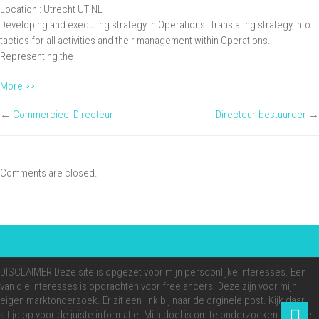
DIRECTEUR
Location :
Utrecht
UT
NL
A.I.
Developing and executing strategy in Operations. Translating strategy into
tactics for all activities and their management within Operations.
Representing the
More >>
←
Commercieel Directeur
Directeur-bestuurder
→
Comments are closed.
DISCLAIMER Deze site is opgezet voor mijn persoonlijke interesses. Een
van die interesses is opdrachten voor freelancers. Deze zijn voor mijn
eigen marktonderzoek. Er zit een link bij naar de orginele post. Kijk daar
altijd op voor de juiste informatie. Mijn doel is om te onderzoeken hoeveel