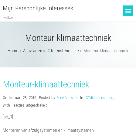
Mijn Persoonlijke Interesses
welkom
Monteur-klimaattechniek
Home
»
Aanvragen
»
ICTdienstenonline
»
Monteur-klimaattechniek
Monteur-klimaattechniek
On februari 28, 2016
,
Posted by
René Volwerk
,
In
ICTdienstenonline
,
voor
With
Reacties uitgeschakeld
Monteur-
[ad_1]
klimaattechniek
Monteren van afzuigsystemen en klimaatsystemen