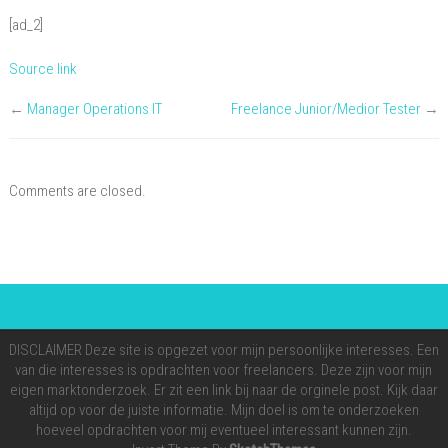
[ad_2]
Source link
←
Manager Operations IT
Freelance Junior/Medior Tester
→
Comments are closed.
DISCLAIMER Deze site is opgezet voor mijn persoonlijke interesses. Een
van die interesses is opdrachten voor freelancers. Deze zijn voor mijn
eigen marktonderzoek. Er zit een link bij naar de orginele post. Kijk daar
altijd op voor de juiste informatie. Mijn doel is om te onderzoeken
hoeveel opdrachten voor mij eventueel interessant kunnen zijn.