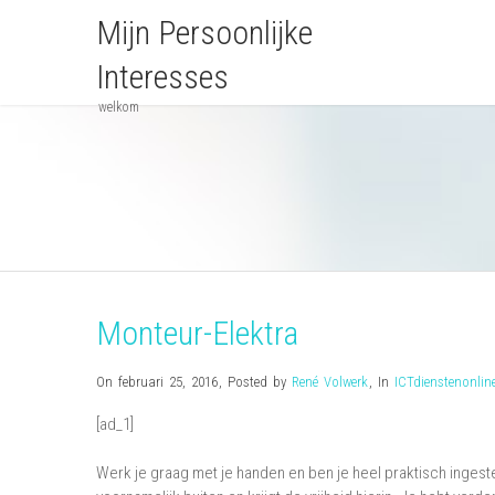
Mijn Persoonlijke
Interesses
welkom
Monteur-Elektra
On februari 25, 2016
,
Posted by
René Volwerk
,
In
ICTdienstenonlin
[ad_1]
Werk je graag met je handen en ben je heel praktisch ingeste