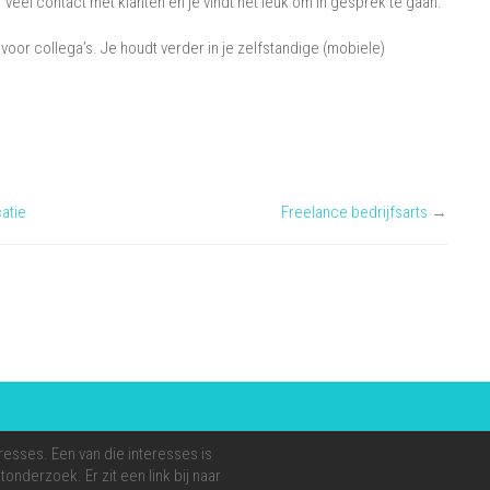
er veel contact met klanten en je vindt het leuk om in gesprek te gaan.
voor collega’s. Je houdt verder in je zelfstandige (mobiele)
atie
Freelance bedrijfsarts
→
resses. Een van die interesses is
onderzoek. Er zit een link bij naar