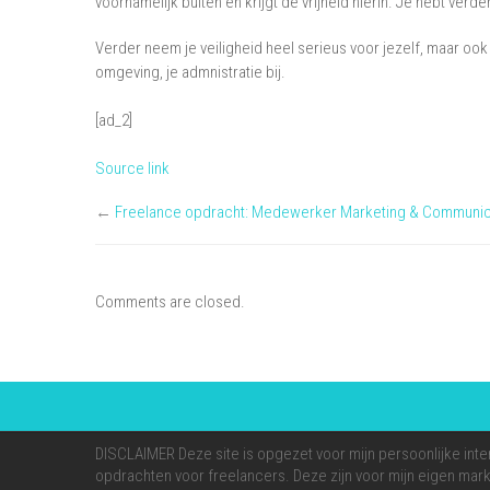
voornamelijk buiten en krijgt de vrijheid hierin. Je hebt verd
Verder neem je veiligheid heel serieus voor jezelf, maar ook 
omgeving, je admnistratie bij.
[ad_2]
Source link
←
Freelance opdracht: Medewerker Marketing & Communic
Comments are closed.
DISCLAIMER Deze site is opgezet voor mijn persoonlijke inte
opdrachten voor freelancers. Deze zijn voor mijn eigen markt