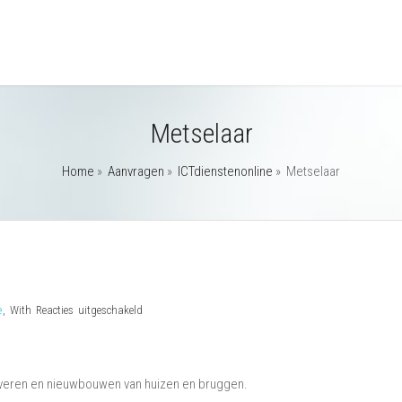
Metselaar
Home
»
Aanvragen
»
ICTdienstenonline
»
Metselaar
voor
e
,
With
Reacties uitgeschakeld
Metselaar
noveren en nieuwbouwen van huizen en bruggen.