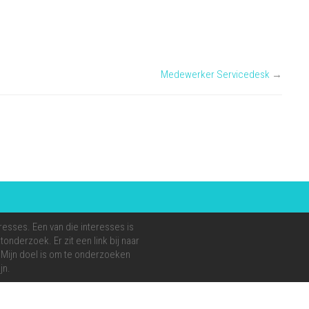
Medewerker Servicedesk
→
resses. Een van die interesses is
onderzoek. Er zit een link bij naar
e. Mijn doel is om te onderzoeken
jn.