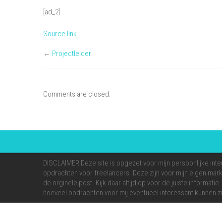
[ad_2]
Source link
←
Projectleider
Comments are closed.
DISCLAIMER Deze site is opgezet voor mijn persoonlijke inte
opdrachten voor freelancers. Deze zijn voor mijn eigen markt
de orginele post. Kijk daar altijd op voor de juiste informati
hoeveel opdrachten voor mij eventueel interessant kunnen zi