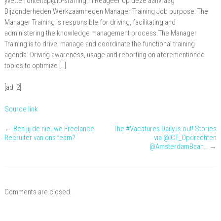
yvette.ronteltap@ip-staffing.nl Reageer op deze aanvraag
Bijzonderheden Werkzaamheden Manager Training Job purpose: The
Manager Training is responsible for driving, facilitating and
administering the knowledge management process.The Manager
Training is to drive, manage and coordinate the functional training
agenda. Driving awareness, usage and reporting on aforementioned
topics to optimize […]
[ad_2]
Source link
←
Ben jij de nieuwe Freelance
The #Vacatures Daily is out! Stories
Recruiter van ons team?
via @ICT_Opdrachten
@AmsterdamBaan…
→
Comments are closed.