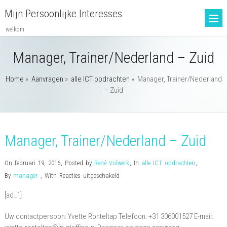
Mijn Persoonlijke Interesses
welkom
Manager, Trainer/Nederland – Zuid
Home
»
Aanvragen
»
alle ICT opdrachten
»
Manager, Trainer/Nederland
– Zuid
Manager, Trainer/Nederland – Zuid
On februari 19, 2016
,
Posted by
René Volwerk
,
In
alle ICT opdrachten
,
voor
By
manager
,
With
Reacties uitgeschakeld
Manager,
[ad_1]
Trainer/Nederland
–
Uw contactpersoon: Yvette Ronteltap Telefoon: +31 306001527 E-mail:
Zuid