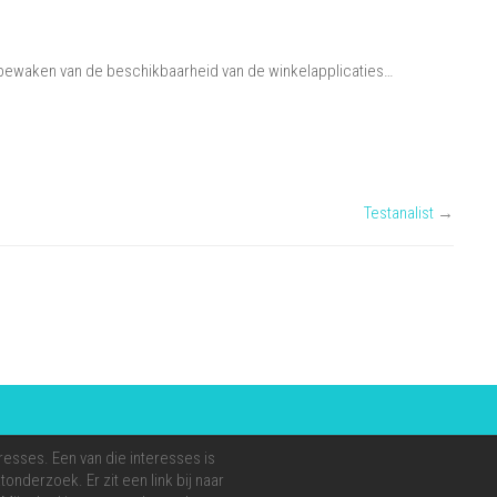
bewaken van de beschikbaarheid van de winkelapplicaties…
Testanalist
→
resses. Een van die interesses is
onderzoek. Er zit een link bij naar