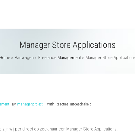
Manager Store Applications
Home
»
Aanvragen
»
Freelance Management
»
Manager Store Application
voor
gement
,
By
manager
,
project
,
With
Reacties uitgeschakeld
Manager
Store
Applications
d zijn wij per direct op zoek naar een Manager Store Applications.