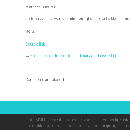
Werkzaamheden:
De focus van de werkzaamheden ligt op het ontwikkelen en 
[ad_2]
Source link
←
Freelance opdracht: Demand manager huisvesting
Comments are closed.
DISCLAIMER Deze site is opgezet voor mijn persoonlijke inte
opdrachten voor freelancers. Deze zijn voor mijn eigen markt