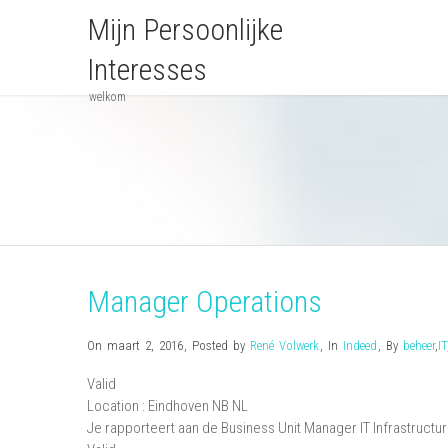
Mijn Persoonlijke
Interesses
welkom
Manager Operations
On maart 2, 2016
,
Posted by
René Volwerk
,
In
Indeed
,
By
beheer
,
IT
Valid
Location :
Eindhoven
NB
NL
Je rapporteert aan de Business Unit Manager IT Infrastructu