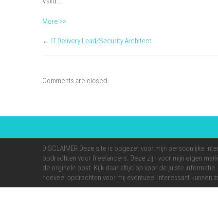
Valid….
More >>
←
IT Delivery Lead/Security Architect
Comments are closed.
DISCLAIMER Deze site is opgezet voor mijn persoonlijke inte
opdrachten voor freelancers. Deze zijn voor mijn eigen markt
de orginele post. Kijk daar altijd op voor de juiste informati
hoeveel opdrachten voor mij eventueel interessant kunnen zi