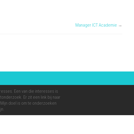
Manager ICT Academie
→
resses. Een van die interesses is
onderzoek. Er zit een link bij naar
e. Mijn doel is om te onderzoeken
jn.