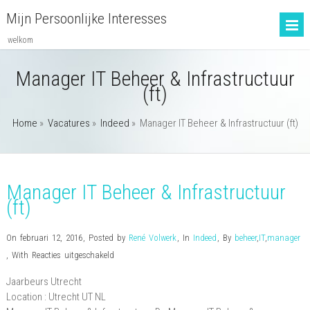
Mijn Persoonlijke Interesses
welkom
Manager IT Beheer & Infrastructuur
(ft)
Home
»
Vacatures
»
Indeed
»
Manager IT Beheer & Infrastructuur (ft)
Manager IT Beheer & Infrastructuur
(ft)
On februari 12, 2016
,
Posted by
René Volwerk
,
In
Indeed
,
By
beheer
,
IT
,
manager
voor
,
With
Reacties uitgeschakeld
Manager
Jaarbeurs Utrecht
IT
Location :
Utrecht
UT
NL
Beheer