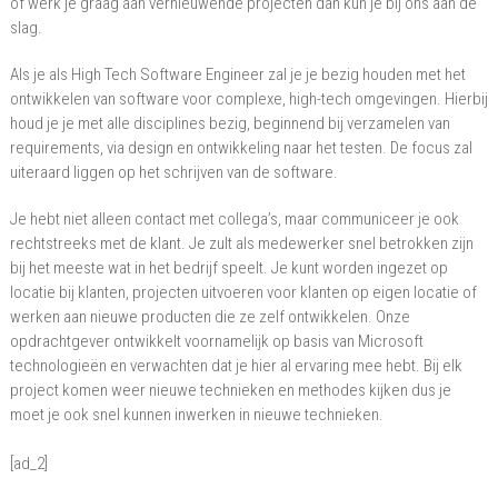
of werk je graag aan vernieuwende projecten dan kun je bij ons aan de
Engineer
slag.
Als je als High Tech Software Engineer zal je je bezig houden met het
ontwikkelen van software voor complexe, high-tech omgevingen. Hierbij
houd je je met alle disciplines bezig, beginnend bij verzamelen van
requirements, via design en ontwikkeling naar het testen. De focus zal
uiteraard liggen op het schrijven van de software.
Je hebt niet alleen contact met collega’s, maar communiceer je ook
rechtstreeks met de klant. Je zult als medewerker snel betrokken zijn
bij het meeste wat in het bedrijf speelt. Je kunt worden ingezet op
locatie bij klanten, projecten uitvoeren voor klanten op eigen locatie of
werken aan nieuwe producten die ze zelf ontwikkelen. Onze
opdrachtgever ontwikkelt voornamelijk op basis van Microsoft
technologieën en verwachten dat je hier al ervaring mee hebt. Bij elk
project komen weer nieuwe technieken en methodes kijken dus je
moet je ook snel kunnen inwerken in nieuwe technieken.
[ad_2]