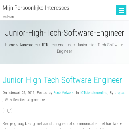
Mijn Persoonlijke Interesses
welkom
Junior-High-Tech-Software-Engineer
Home
»
Aanvragen
»
ICTdienstenonline
»
Junior-High-Tech-Software-
Engineer
Junior-High-Tech-Software-Engineer
On februari 25, 2016
,
Posted by
René Volwerk
,
In
ICTdienstenonline
,
By
project
voor
,
With
Reacties uitgeschakeld
Junior-
[ad_1]
High-
Tech-
Ben je graag bezig met aansturing van of communicatie met hardware
Software-