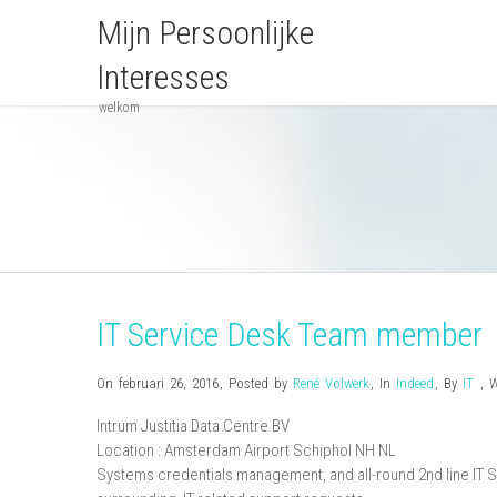
Mijn Persoonlijke
Interesses
welkom
IT Service Desk Team member
On februari 26, 2016
,
Posted by
René Volwerk
,
In
Indeed
,
By
IT
,
Intrum Justitia Data Centre BV
Location :
Amsterdam Airport Schiphol
NH
NL
Systems credentials management, and all-round 2nd line IT S