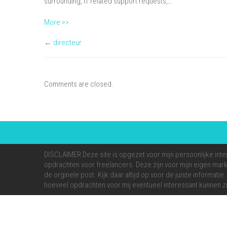
surrounding, IT related support requests,…
More >>
←
directeur
Comments are closed.
DISCLAIMER Deze site is opgezet voor mijn persoonlijke inte
opdrachten voor freelancers. Deze zijn voor mijn eigen markt
de orginele post. Kijk daar altijd op voor de juiste informati
hoeveel opdrachten voor mij eventueel interessant kunnen zi