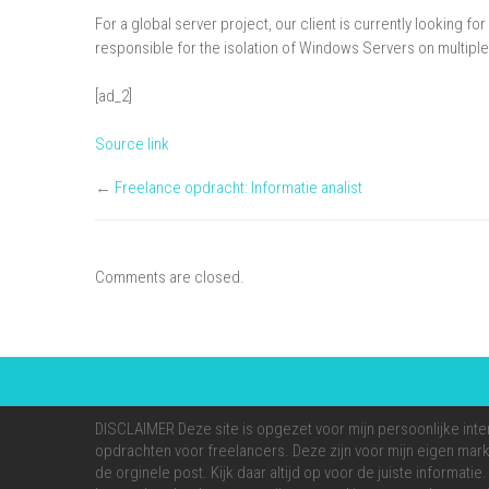
For a global server project, our client is currently looking fo
responsible for the isolation of Windows Servers on multiple
[ad_2]
Source link
←
Freelance opdracht: Informatie analist
Comments are closed.
DISCLAIMER Deze site is opgezet voor mijn persoonlijke inte
opdrachten voor freelancers. Deze zijn voor mijn eigen markt
de orginele post. Kijk daar altijd op voor de juiste informati