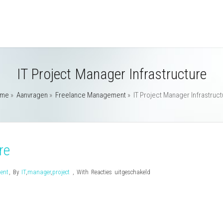
IT Project Manager Infrastructure
me
»
Aanvragen
»
Freelance Management
»
IT Project Manager Infrastruct
re
voor
ent
,
By
IT
,
manager
,
project
,
With
Reacties uitgeschakeld
IT
Project
Manager
Infrastructure