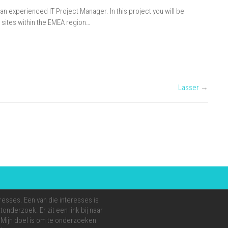
r an experienced IT Project Manager. In this project you will be
 sites within the EMEA region…
Lasser
→
resses. Een van die interesses is
onderzoek. Er zit een link bij naar
e. Mijn doel is om te onderzoeken