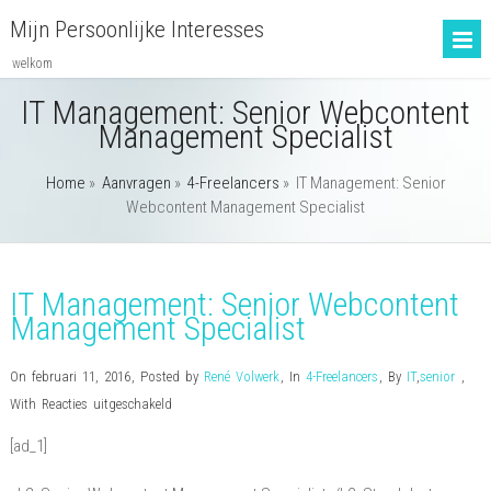
Mijn Persoonlijke Interesses
welkom
IT Management: Senior Webcontent
Management Specialist
Home
»
Aanvragen
»
4-Freelancers
»
IT Management: Senior
Webcontent Management Specialist
IT Management: Senior Webcontent
Management Specialist
On februari 11, 2016
,
Posted by
René Volwerk
,
In
4-Freelancers
,
By
IT
,
senior
,
voor
With
Reacties uitgeschakeld
IT
[ad_1]
Management:
Senior