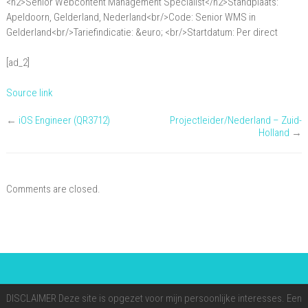
<h2>Senior Webcontent Management Specialist</h2>Standplaats:
Webcontent
Apeldoorn, Gelderland, Nederland<br/>Code: Senior WMS in
Management
Gelderland<br/>Tariefindicatie: &euro; <br/>Startdatum: Per direct
Specialist
[ad_2]
Source link
←
iOS Engineer (QR3712)
Projectleider/Nederland – Zuid-
Holland
→
Comments are closed.
DISCLAIMER Deze site is opgezet voor mijn persoonlijke interesses. Een