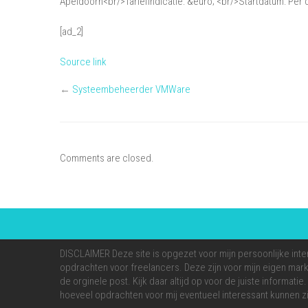
Apeldoorn<br/>Tariefindicatie: &euro; <br/>Startdatum: Per 
[ad_2]
Source link
←
Systeembeheerder VMWare
Comments are closed.
DISCLAIMER Deze site is opgezet voor mijn persoonlijke inte
opdrachten voor freelancers. Deze zijn voor mijn eigen markt
de orginele post. Kijk daar altijd op voor de juiste informati
hoeveel opdrachten voor mij eventueel interessant kunnen zi