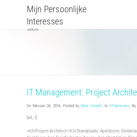
Mijn Persoonlijke
Interesses
welkom
IT Management: Project Archite
On februari 26, 2016
,
Posted by
René Volwerk
,
In
4-Freelancers
,
B
[ad_1]
<h2>Project Architect</h2>Standplaats: Apeldoorn, Gelderla