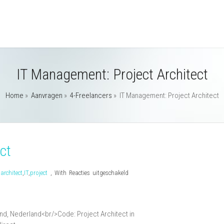
IT Management: Project Architect
Home
»
Aanvragen
»
4-Freelancers
»
IT Management: Project Architect
ct
voor
y
architect
,
IT
,
project
,
With
Reacties uitgeschakeld
IT
Management:
Project
nd, Nederland<br/>Code: Project Architect in
Architect