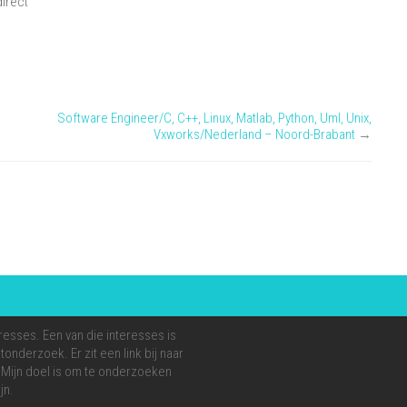
direct
Software Engineer/C, C++, Linux, Matlab, Python, Uml, Unix,
Vxworks/Nederland – Noord-Brabant
→
resses. Een van die interesses is
onderzoek. Er zit een link bij naar
e. Mijn doel is om te onderzoeken
jn.