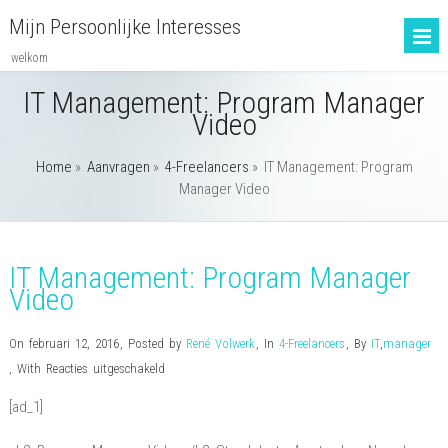
Mijn Persoonlijke Interesses
welkom
IT Management: Program Manager
Video
Home
»
Aanvragen
»
4-Freelancers
»
IT Management: Program
Manager Video
IT Management: Program Manager
Video
On februari 12, 2016
,
Posted by
René Volwerk
,
In
4-Freelancers
,
By
IT
,
manager
voor
,
With
Reacties uitgeschakeld
IT
[ad_1]
Management:
Program