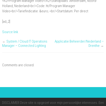
<h2>Program Manager Video</h2>Standplaats: Amsterdam, Noord-
Manager
Holland, Nederland<br/>Code: ht/Program Manager
Video
Video<br/>Tariefindicatie: &euro; <br/>Startdatum: Per direct
[ad_2]
Source link
←
System / Cloud IT Operations
Applicatie Beheerder/Nederland –
Manager – Connected Lighting
Drenthe
→
Comments are closed.
DISCLAIMER Deze site is opgezet voor mijn persoonlijke interesses. Een