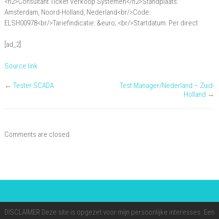
<h2>Consultant Ticket Verkoop Systemen</h2>Standplaats:
Ticket
Amsterdam, Noord-Holland, Nederland<br/>Code:
Verkoop
ELSH00978<br/>Tariefindicatie: &euro; <br/>Startdatum: Per direct
Systemen
[ad_2]
Source link
←
Tester SCADA
Test Manager/Nederland – Zuid-
Holland
→
Comments are closed.
DISCLAIMER Deze site is opgezet voor mijn persoonlijke interesses. Een