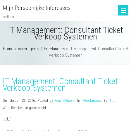
Mijn Persoonlijke Interesses
welkom
IT Management: Consultant Ticket
Verkoop Systemen
Home
»
Aanvragen
»
4-Freelancers
»
IT Management: Consultant Ticket
Verkoop Systemen
IT Management: Consultant Ticket
Verkoop Systemen
On februari 23, 2016
,
Posted by
René Volwerk
,
In
4-Freelancers
,
By
IT
,
voor
With
Reacties uitgeschakeld
IT
[ad_1]
Management:
Consultant