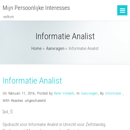
Mijn Persoonlijke Interesses
welkom
Informatie Analist
Home
»
Aanvragen
»
Informatie Analist
Informatie Analist
On februari 11, 2016
,
Posted by
René Volwerk
,
In
Aanvragen
,
By
informatie
,
voor
With
Reacties uitgeschakeld
Informatie
[ad_1]
Analist
Opdracht voor Informatie Analist in Utrecht voor Zelfstandig