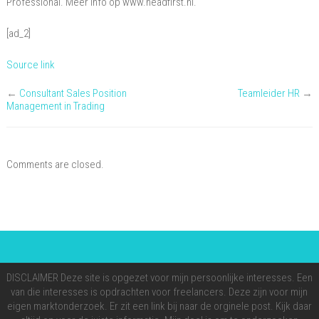
Professional. Meer info op www.headfirst.nl.
[ad_2]
Source link
←
Consultant Sales Position
Teamleider HR
→
Management in Trading
Comments are closed.
DISCLAIMER Deze site is opgezet voor mijn persoonlijke interesses. Een
van die interesses is opdrachten voor freelancers. Deze zijn voor mijn
eigen marktonderzoek. Er zit een link bij naar de orginele post. Kijk daar