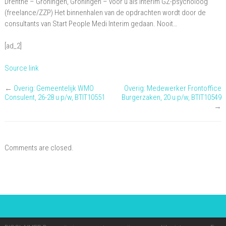
Drenthe – Groningen, Groningen – voor u als interim GZ-psycholoog
Drenthe
(freelance/ZZP) Het binnenhalen van de opdrachten wordt door de
(freelance/ZZP)
consultants van Start People Medi Interim gedaan. Nooit…
[ad_2]
Source link
←
Overig: Gemeentelijk WMO
Overig: Medewerker Frontoffice
Consulent, 26-28 u p/w, BTIT10551
Burgerzaken, 20 u p/w, BTIT10549
→
Comments are closed.