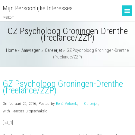
Mijn Persoonlijke Interesses
welkom
GZ Psycholoog Groningen-Drenthe
(freelance/ZZP)
Home
»
Aanvragen
»
Careerjet
»
GZ Psycholoog Groningen-Drenthe
(freelance/ZZP)
GZ Psycholoog Groningen-Drenthe
(freelance/ZZP)
On februari 20, 2016
,
Posted by
René Volwerk
,
In
Careerjet
,
voor
With
Reacties uitgeschakeld
GZ
[ad_1]
Psycholoog
Groningen-