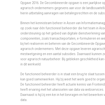
Opgave 2016. De Gecombineerde opgave is een jaarlijkse o
agrarisch ondernemers gegevens aan voor de landbouwtellin
hierin uitbetaling aanvragen van betalingsrechten en de subs
Binnen het kennisteam beheer in Assen van Informatiemana
op zoek naar één functioneel beheerder die het team in Asse
ondersteuning op het gebied van digitale dienstverlening v
componenten, zoals transactieportalen, e-formulieren en w
bij het realiseren en beheren van de Gecombineerde Opgav
agrarisch ondernemers. Met deze opgave leveren agrarisch
mestwetgeving en een aantal subsidies. Daarnaast kunnen ze 
voor agrarisch natuurbeheer. Bij gebleken geschiktheid kan
in dit werkveld.
De functioneel beheerder is in staat een brug te slaat tusse
kan goed samenwerken. Hij/zij weet het werk goed te organi
De functioneel beheerder heeft actuele kennis van Frontend
heeft ervaring met het uitwisselen van data via webservices.
Daarnaast is hij/zij een kei in het bevragen en het bewerken
data.