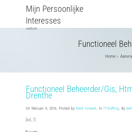
Mijn Persoonlijke
Interesses
welkom
Functioneel Beh
Home
»
Aanvr
Functioneel Beheerder/Gis, Htm
Drenthe
On februari 9, 2016
,
Posted by
René Volwerk
,
In
IT-Staffing
,
By
beh
[ad_1]