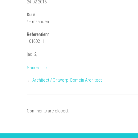
24-02-2016
Duur
4+ maanden
Referentienr.
10160211
[ad_2]
Source link
←
Architect / Ontwerp: Domein Architect
Comments are closed.