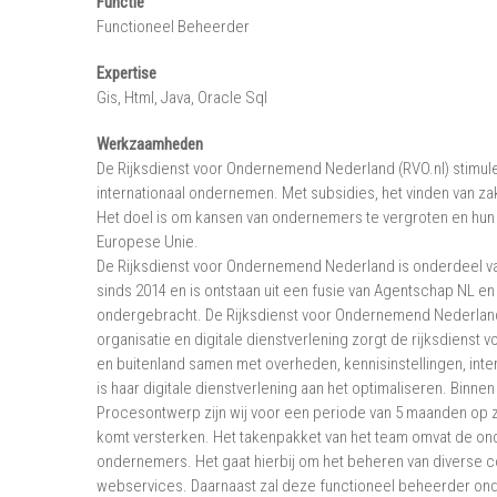
Functie
Functioneel Beheerder
Expertise
Gis, Html, Java, Oracle Sql
Werkzaamheden
De Rijksdienst voor Ondernemend Nederland (RVO.nl) stimule
internationaal ondernemen. Met subsidies, het vinden van za
Het doel is om kansen van ondernemers te vergroten en hun p
Europese Unie.
De Rijksdienst voor Ondernemend Nederland is onderdeel va
sinds 2014 en is ontstaan uit een fusie van Agentschap NL e
ondergebracht. De Rijksdienst voor Ondernemend Nederland 
organisatie en digitale dienstverlening zorgt de rijksdienst 
en buitenland samen met overheden, kennisinstellingen, inter
is haar digitale dienstverlening aan het optimaliseren. Bin
Procesontwerp zijn wij voor een periode van 5 maanden op zo
komt versterken. Het takenpakket van het team omvat de ond
ondernemers. Het gaat hierbij om het beheren van diverse c
webservices. Daarnaast zal deze functioneel beheerder on