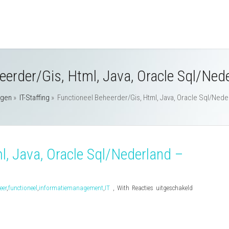
eerder/Gis, Html, Java, Oracle Sql/Ned
agen
»
IT-Staffing
»
Functioneel Beheerder/Gis, Html, Java, Oracle Sql/Nede
l, Java, Oracle Sql/Nederland –
voor
eer
,
functioneel
,
informatiemanagement
,
IT
,
With
Reacties uitgeschakeld
Functioneel
Beheerder/Gis
Html,