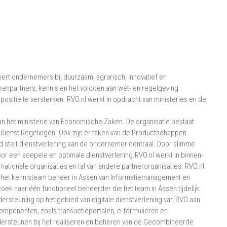
Java,
Oracle
Sql/Nederlan
–
Drenthe
ert ondernemers bij duurzaam, agrarisch, innovatief en
kenpartners, kennis en het voldoen aan wet- en regelgeving.
ositie te versterken. RVO.nl werkt in opdracht van ministeries en de
n het ministerie van Economische Zaken. De organisatie bestaat
n Dienst Regelingen. Ook zijn er taken van de Productschappen
stelt dienstverlening aan de ondernemer centraal. Door slimme
voor een soepele en optimale dienstverlening.RVO.nl werkt in binnen-
nationale organisaties en tal van andere partnerorganisaties. RVO.nl
nen het kennisteam beheer in Assen van Informatiemanagement en
ek naar één functioneel beheerder die het team in Assen tijdelijk
ersteuning op het gebied van digitale dienstverlening van RVO aan
omponenten, zoals transactieportalen, e-formulieren en
dersteunen bij het realiseren en beheren van de Gecombineerde