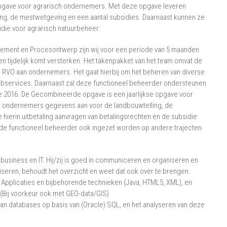
pgave voor agrarisch ondernemers. Met deze opgave leveren
g, de mestwetgeving en een aantal subsidies. Daarnaast kunnen ze
idie voor agrarisch natuurbeheer.
gement en Procesontwerp zijn wij voor een periode van 5 maanden
n tijdelijk komt versterken. Het takenpakket van het team omvat de
an RVO aan ondernemers. Het gaat hierbij om het beheren van diverse
ebservices. Daarnaast zal deze functioneel beheerder ondersteunen
e 2016. De Gecombineerde opgave is een jaarlijkse opgave voor
 ondernemers gegevens aan voor de landbouwtelling, de
hierin uitbetaling aanvragen van betalingsrechten en de subsidie
 de functioneel beheerder ook ingezet worden op andere trajecten
n business en IT. Hij/zij is goed in communiceren en organiseren en
seren, behoudt het overzicht en weet dat ook over te brengen.
 Applicaties en bijbehorende technieken (Java, HTML5, XML), en
 (Bij voorkeur ook met GEO-data/GIS)
 van databases op basis van (Oracle) SQL, en het analyseren van deze