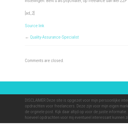
instellingen. Bent u als psychiater, op freelance dan wel ZZP
[ad_2]
Source link
←
Quality-Assurance-Specialist
Comments are closed.
DISCLAIMER Deze site is opgezet voor mijn persoonlijke inte
opdrachten voor freelancers. Deze zijn voor mijn eigen markt
de orginele post. Kijk daar altijd op voor de juiste informati
hoeveel opdrachten voor mij eventueel interessant kunnen zi