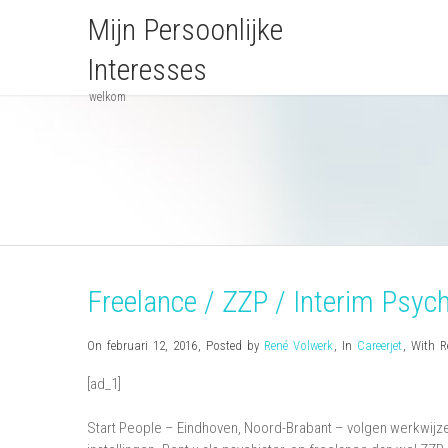
Mijn Persoonlijke
Interesses
welkom
Freelance / ZZP / Interim Psych
On februari 12, 2016
,
Posted by
René Volwerk
,
In
Careerjet
,
With
R
[ad_1]
Start People – Eindhoven, Noord-Brabant – volgen werkwijzen