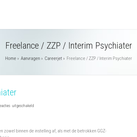
Freelance / ZZP / Interim Psychiater
Home
»
Aanvragen
»
Careerjet
»
Freelance / ZZP / Interim Psychiater
iater
voor
eacties uitgeschakeld
Freelance
/
ZZP
 zowel binnen de instelling af, als met de betrokken GGZ-
/