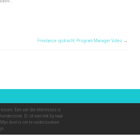
 basis…
Interim
Psychiater
Freelance opdracht: Program Manager Video
→
resses. Een van die interesses is
onderzoek. Er zit een link bij naar
e. Mijn doel is om te onderzoeken
jn.