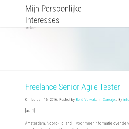
Mijn Persoonlijke
Interesses
welkom
Freelance Senior Agile Tester
On februari 16, 2016
,
Posted by
René Volwerk
,
In
Careerjet
,
By
inf
[ad_1]
Amsterdam, Noord-Holland – voor meer informatie over de vac