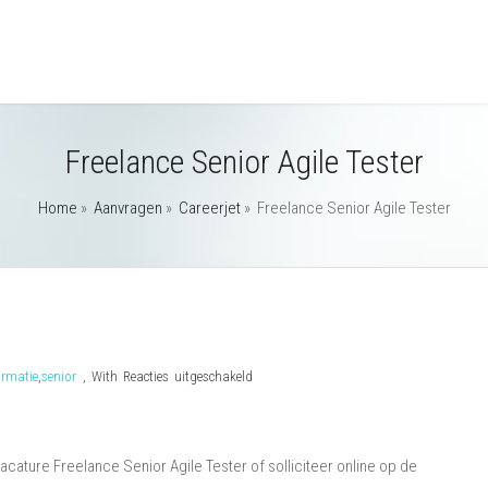
Freelance Senior Agile Tester
Home
»
Aanvragen
»
Careerjet
»
Freelance Senior Agile Tester
voor
ormatie
,
senior
,
With
Reacties uitgeschakeld
Freelance
Senior
Agile
ature Freelance Senior Agile Tester of solliciteer online op de
Tester