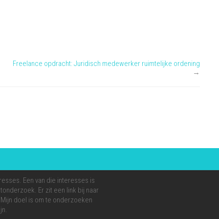
Freelance opdracht: Juridisch medewerker ruimtelijke ordening
→
resses. Een van die interesses is
onderzoek. Er zit een link bij naar
e. Mijn doel is om te onderzoeken
jn.