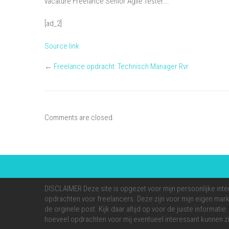
vacature Freelance Senior Agile Tester….
[ad_2]
Source link
←
Freelance opdracht: Technisch Manager Rvr
Comments are closed.
DISCLAIMER Deze site is opgezet voor mijn persoonlijke inte
opdrachten voor freelancers. Deze zijn voor mijn eigen markt
de orginele post. Kijk daar altijd op voor de juiste informati
hoeveel opdrachten voor mij eventueel interessant kunnen zi