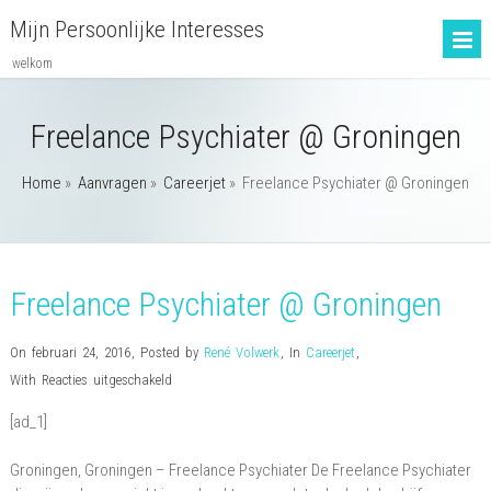
Mijn Persoonlijke Interesses
welkom
Freelance Psychiater @ Groningen
Home
»
Aanvragen
»
Careerjet
»
Freelance Psychiater @ Groningen
Freelance Psychiater @ Groningen
On februari 24, 2016
,
Posted by
René Volwerk
,
In
Careerjet
,
voor
With
Reacties uitgeschakeld
Freelance
[ad_1]
Psychiater
@
Groningen, Groningen – Freelance Psychiater De Freelance Psychiater
Groningen