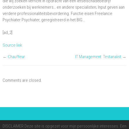
die wij zoeken verricht in opdracht van een letselschadebedrijf
onderzoeken bij werknemers… en andere specialisten; Input geven aan
verdere professionaliteitsbevordering. Functie eisen Freelance
Psychiater Psychiater, geregistreerd in het BIG…
[ad_2]
Source link
←
Chauffeur
IT Management: Testanalist
→
Comments are closed.
DISCLAIMER Deze site is opgezet voor mijn persoonlijke interesses. Een