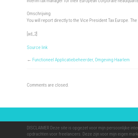
interim tax manager for their European corporate headquarters
Omschrijving
You will report directly to the Vice President Tax Europe. The
[ad_2]
Source link
←
Functioneel Applicatiebeheerder, Omgeving Haarlem
Comments are closed.
DISCLAIMER Deze site is opgezet voor mijn persoonlijke inte
opdrachten voor freelancers. Deze zijn voor mijn eigen markt