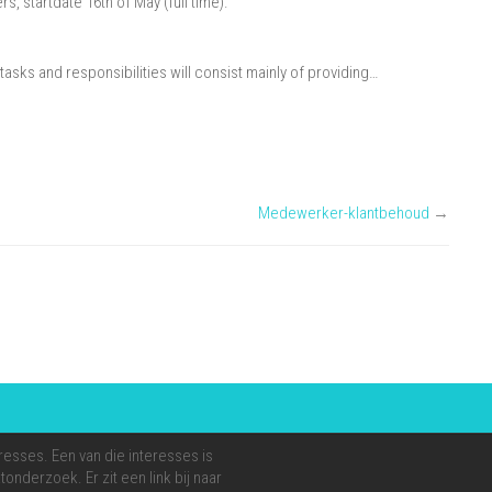
, startdate 16th of May (full time).
 tasks and responsibilities will consist mainly of providing…
Medewerker-klantbehoud
→
resses. Een van die interesses is
onderzoek. Er zit een link bij naar