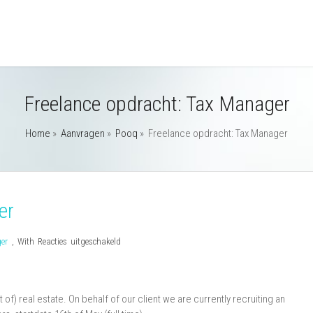
Freelance opdracht: Tax Manager
Home
»
Aanvragen
»
Pooq
»
Freelance opdracht: Tax Manager
er
voor
er
,
With
Reacties uitgeschakeld
Freelance
opdracht:
Tax
of) real estate. On behalf of our client we are currently recruiting an
Manager