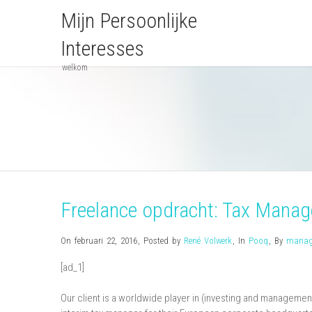
Mijn Persoonlijke
Interesses
welkom
Freelance opdracht: Tax Manag
On februari 22, 2016
,
Posted by
René Volwerk
,
In
Pooq
,
By
manag
[ad_1]
Our client is a worldwide player in (investing and management 