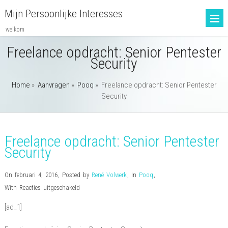
Mijn Persoonlijke Interesses
welkom
Freelance opdracht: Senior Pentester
Security
Home
»
Aanvragen
»
Pooq
»
Freelance opdracht: Senior Pentester
Security
Freelance opdracht: Senior Pentester
Security
On februari 4, 2016
,
Posted by
René Volwerk
,
In
Pooq
,
voor
With
Reacties uitgeschakeld
Freelance
[ad_1]
opdracht:
Senior