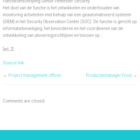
Functieomschrijving Senior Pentester Security
Pentester
Het doel van de functie is het ontwikkelen en onderhouden van
Security
monitoring activiteiten met behulp van een geautomatiseerd systeem
(SIEM) in het Security Observation Center (SOC). De functie is gericht op
informatiebeveiliging, het bevorderen en het coördineren van de
ontwikkeling van uitvoeringsrichtlijnen en toezien op…
[ad_2]
Source link
←
Project management officer
Productiemanager Food
→
Comments are closed.