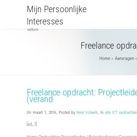
Mijn Persoonlijke
Interesses
welkom
Freelance opdra
Home
»
Aanvragen
Freelance opdracht: Projectlei
(verand
On maart 1, 2016
,
Posted by
René Volwerk
,
In
alle ICT opdrachte
[ad_1]