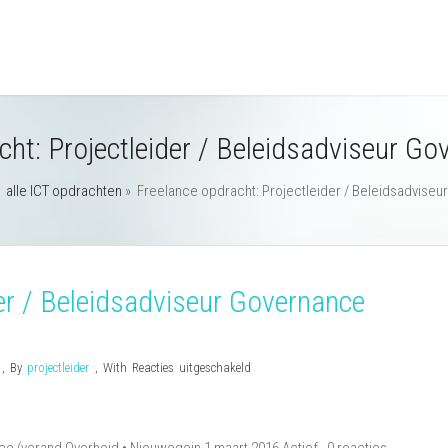
cht: Projectleider / Beleidsadviseur Go
»
alle ICT opdrachten
»
Freelance opdracht: Projectleider / Beleidsadviseu
der / Beleidsadviseur Governance
voor
n
,
By
projectleider
,
With
Reacties uitgeschakeld
Freelance
opdracht:
Projectleider