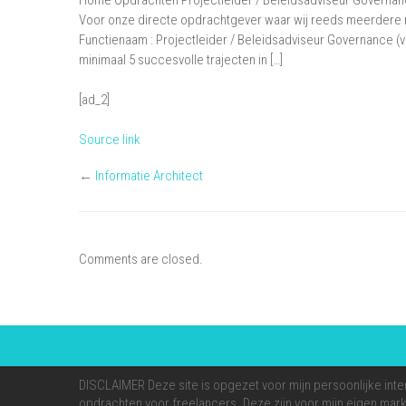
Home Opdrachten Projectleider / Beleidsadviseur Governance
Voor onze directe opdrachtgever waar wij reeds meerdere 
Functienaam : Projectleider / Beleidsadviseur Governance 
minimaal 5 succesvolle trajecten in […]
[ad_2]
Source link
←
Informatie Architect
Comments are closed.
DISCLAIMER Deze site is opgezet voor mijn persoonlijke inte
opdrachten voor freelancers. Deze zijn voor mijn eigen markt