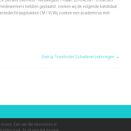
 (verand Overheid • Nieuwegein 1 maart 2016 Actief , 0 reacties
/
medewerkers hebben geplaatst, zoeken wij de volgende kandidaat :
(verander)Vraagstukken ( M / V) Wij zoeken een academicus met
Beleidsadviseur
Governance
(verand
Overig: Teamleider Schadeverzekeringen
→
resses. Een van die interesses is
onderzoek. Er zit een link bij naar