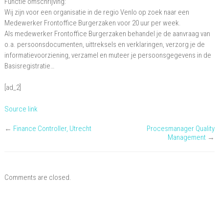
Functie omschrijving:
Frontoffice
Wij zijn voor een organisatie in de regio Venlo op zoek naar een
Burgerzaken
Medewerker Frontoffice Burgerzaken voor 20 uur per week.
Als medewerker Frontoffice Burgerzaken behandel je de aanvraag van
o.a. persoonsdocumenten, uittreksels en verklaringen, verzorg je de
informatievoorziening, verzamel en muteer je persoonsgegevens in de
Basisregistratie…
[ad_2]
Source link
←
Finance Controller, Utrecht
Procesmanager Quality
Management
→
Comments are closed.