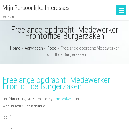
Mijn Persoonlijke Interesses
welkom
Freelance opdracht: Medewerker
Frontoffice Burgerzaken
Home
»
Aanvragen
»
Pooq
»
Freelance opdracht: Medewerker
Frontoffice Burgerzaken
Freelance opdracht: Medewerker
Frontoffice Burgerzaken
On februari 19, 2016
,
Posted by
René Volwerk
,
In
Pooq
,
voor
With
Reacties uitgeschakeld
Freelance
[ad_1]
opdracht:
Medewerker