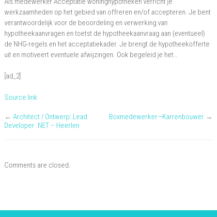
Als medewerker Acceptatie woninghypotheken verricht je
Acceptatie
werkzaamheden op het gebied van offreren en/of accepteren. Je bent
Woninghypotheken
verantwoordelijk voor de beoordeling en verwerking van
hypotheekaanvragen en toetst de hypotheekaanvraag aan (eventueel)
de NHG-regels en het acceptatiekader. Je brengt de hypotheekofferte
uit en motiveert eventuele afwijzingen. Ook begeleid je het…
[ad_2]
Source link
←
Architect / Ontwerp: Lead
Boxmedewerker—Karrenbouwer
→
Developer .NET – Heerlen
Comments are closed.