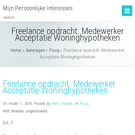
Mijn Persoonlijke Interesses
welkom
Freelance opdracht: Medewerker
Acceptatie Woninghypotheken
Home
»
Aanvragen
»
Pooq
»
Freelance opdracht: Medewerker
Acceptatie Woninghypotheken
Freelance opdracht: Medewerker
Acceptatie Woninghypotheken
On maart 1, 2016
,
Posted by
René Volwerk
,
In
Pooq
,
voor
With
Reacties uitgeschakeld
Freelance
[ad_1]
opdracht:
Medewerker