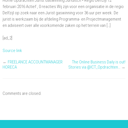
Home Opdrachten Jurist Gaswinning Juridisch • Regio Delfzijl 12
Gaswinning
februari 2016 Actief , 0 reacties Wij zijn voor een organisatie in de regio
Delfzijl op zoek naar een Jurist gaswinning voor 36 uur per week. De
jurist is werkzaam bij de afdeling Programma- en Projectmanagement
en adviseert over alle voorkomende zaken op het terrein van […]
[ad_2]
Source link
←
FREELANCE ACCOUNTMANAGER
The Online Business Daily is out!
HORECA
Stories via @ICT_Opdrachten…
→
Comments are closed.