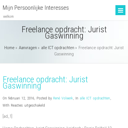
Mijn Persoonlijke Interesses
welkom
Freelance opdracht: Jurist
Gaswinning
Home
»
Aanvragen
»
alle ICT opdrachten
»
Freelance opdracht: Jurist
Gaswinning
Freelance opdracht: Jurist
Gaswinning
On februari 12, 2016
,
Posted by
René Volwerk
,
In
alle ICT opdrachten
,
voor
With
Reacties uitgeschakeld
Freelance
[ad_1]
opdracht:
Jurist